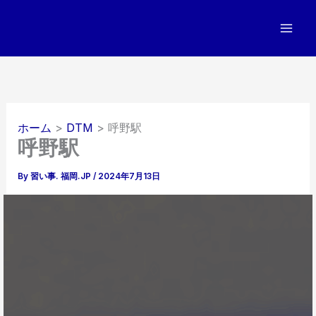
内
容
を
ス
キ
ッ
プ
ホーム
DTM
呼野駅
呼野駅
By
習い事. 福岡.JP
/
2024年7月13日