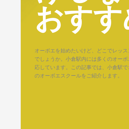
おすす
オーボエを始めたいけど、どこでレッス
でしょうか。小倉駅内には多くのオーボ
応しています。この記事では、小倉駅で
のオーボエスクールをご紹介します。