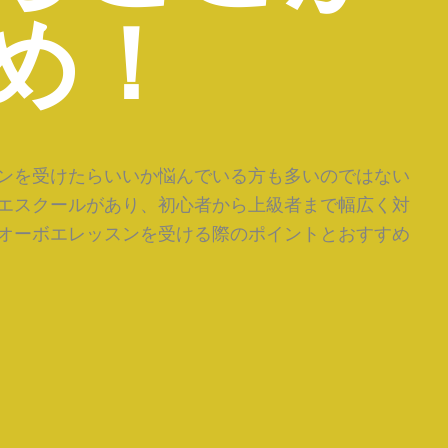
め！
ンを受けたらいいか悩んでいる方も多いのではない
エスクールがあり、初心者から上級者まで幅広く対
オーボエレッスンを受ける際のポイントとおすすめ