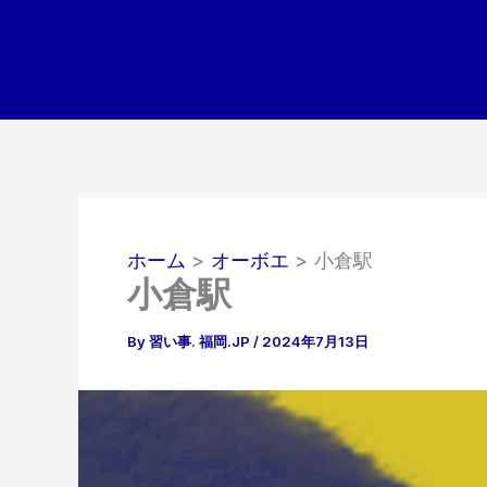
内
容
を
ス
キ
ッ
プ
ホーム
オーボエ
小倉駅
小倉駅
By
習い事. 福岡.JP
/
2024年7月13日