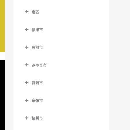
別府駅のオーボエ教室
東区のオーボエ教室
花畑駅のオーボエ教室
天神南駅のオーボエ教室
櫛田神社前駅のオーボエ教
下山門駅のオーボエ教室
南区
海ノ中道駅のオーボエ教室
御井駅のオーボエ教室
室
唐人町駅のオーボエ教室
南区のオーボエ教室
周船寺駅のオーボエ教室
貝塚駅のオーボエ教室
三潴駅のオーボエ教室
呉服町駅のオーボエ教室
福津市
西鉄平尾駅のオーボエ教室
井尻駅のオーボエ教室
橋本駅のオーボエ教室
香椎駅のオーボエ教室
福津市のオーボエ教室
南久留米駅のオーボエ教室
桜並木駅のオーボエ教室
西鉄福岡（天神）駅のオー
大橋駅のオーボエ教室
姪浜駅のオーボエ教室
豊前市
香椎花園前駅のオーボエ教
東福間駅のオーボエ教室
宮の陣駅のオーボエ教室
ボエ教室
雑餉隈駅のオーボエ教室
笹原駅のオーボエ教室
豊前市のオーボエ教室
室
福間駅のオーボエ教室
安武駅のオーボエ教室
薬院駅のオーボエ教室
竹下駅のオーボエ教室
みやま市
高宮駅のオーボエ教室
宇島駅のオーボエ教室
香椎神宮駅のオーボエ教室
みやま市のオーボエ教室
薬院大通駅のオーボエ教室
千代県庁口駅のオーボエ教
豊前松江駅のオーボエ教室
香椎宮前駅のオーボエ教室
室
宮若市
江の浦駅のオーボエ教室
六本松駅のオーボエ教室
三毛門駅のオーボエ教室
宮若市のオーボエ教室
雁ノ巣駅のオーボエ教室
中洲川端駅のオーボエ教室
瀬高駅のオーボエ教室
渡辺通駅のオーボエ教室
宗像市
九産大前駅のオーボエ教室
博多駅のオーボエ教室
開駅のオーボエ教室
宗像市のオーボエ教室
西戸崎駅のオーボエ教室
東比恵駅のオーボエ教室
柳川市
南瀬高駅のオーボエ教室
赤間駅のオーボエ教室
柳川市のオーボエ教室
千早駅のオーボエ教室