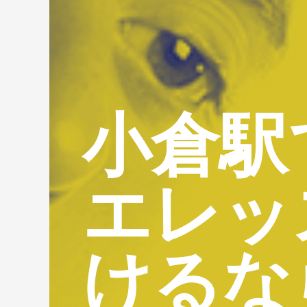
小倉駅
エレッ
けるな