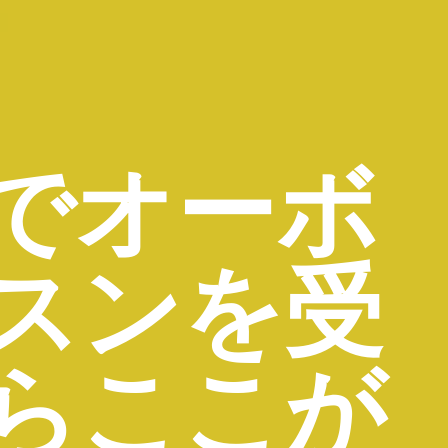
でオーボ
スンを受
らここが