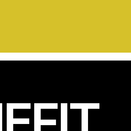
EFIT
.