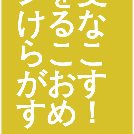
けるな
らここ
がおす
すめ！