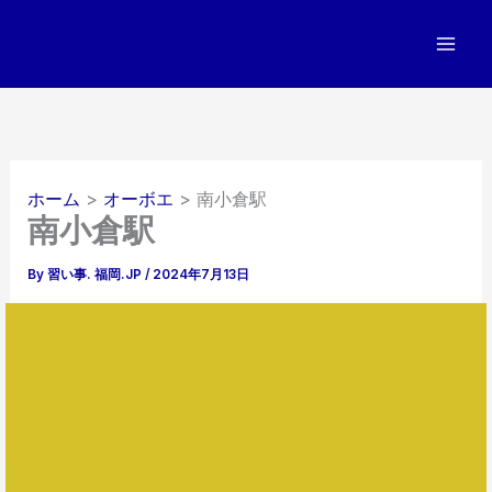
内
容
を
ス
キ
ッ
プ
ホーム
オーボエ
南小倉駅
南小倉駅
By
習い事. 福岡.JP
/
2024年7月13日