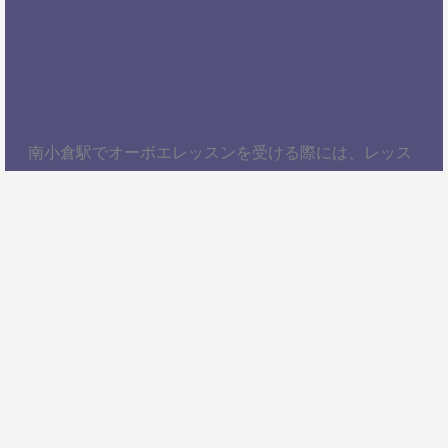
南小倉駅でオーボエレッスンを受ける際には、レッス
ン内容、講師の質、アクセスの良さ、料金体系などを
総合的に考慮することが大切です。自分にぴったりの
スクールを見つけて、楽しくオーボエを学びましょ
う！以上、南小倉駅でオーボエレッスンを受けるため
の情報をお届けしました。ぜひ参考にして、自分に合
ったオーボエスクールを見つけてください。