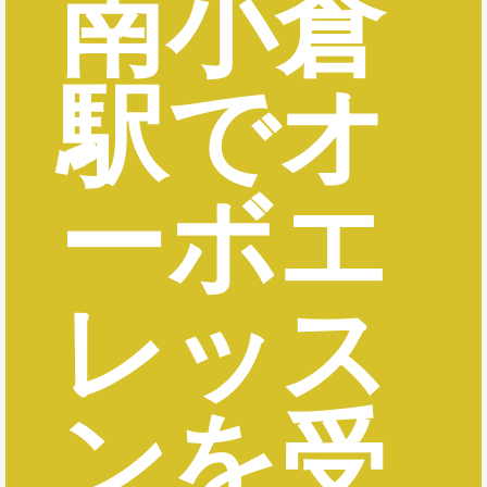
南小倉
駅でオ
ーボエ
レッス
ンを受