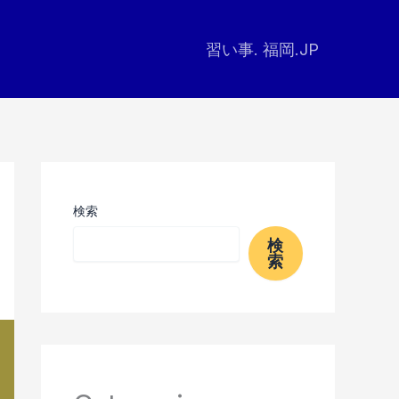
習い事. 福岡.JP
検索
検
索