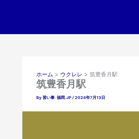
内
容
を
ス
キ
ッ
プ
ホーム
ウクレレ
筑豊香月駅
筑豊香月駅
By
習い事. 福岡.JP
/
2024年7月13日