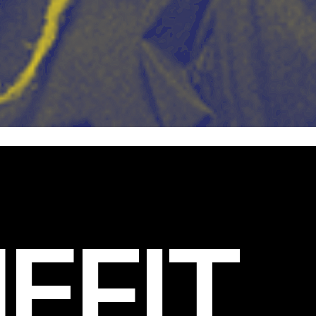
EFIT
.