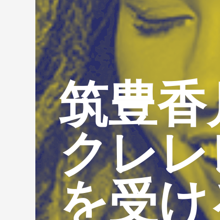
筑豊香
クレレ
を受け