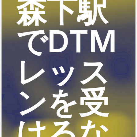
森下駅
でDTM
レッス
ンを受
けるな