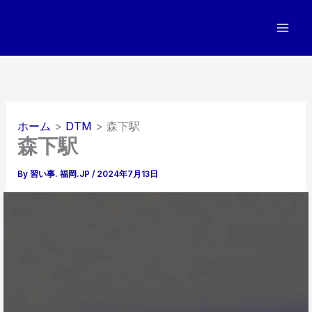
内
容
を
ス
キ
ッ
プ
ホーム
DTM
森下駅
森下駅
By
習い事. 福岡.JP
/
2024年7月13日