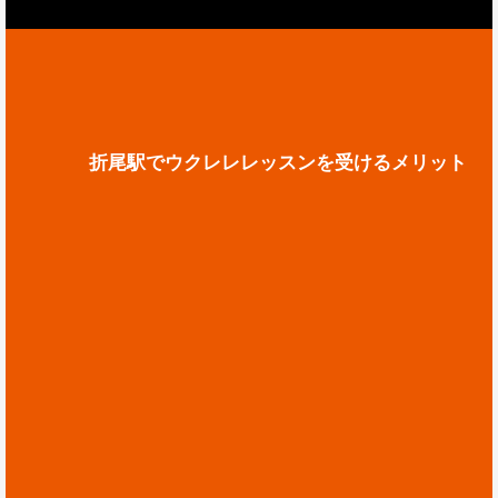
折尾駅でウクレレレッスンを受けるメリット