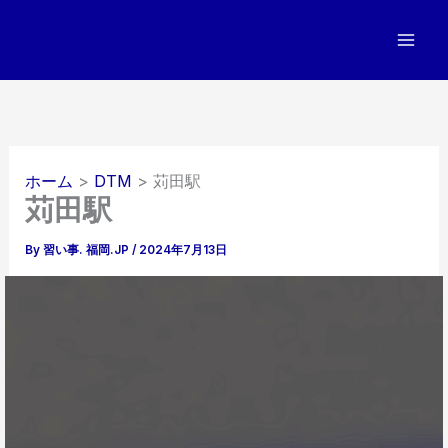
内
容
を
ス
キ
ッ
プ
ホーム
DTM
苅田駅
苅田駅
By
習い事. 福岡.JP
/
2024年7月13日