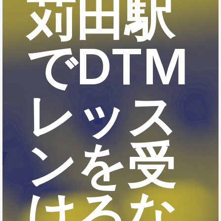
苅田駅
でDTM
レッス
ンを受
けるな