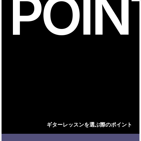
POIN
ギターレッスンを選ぶ際のポイント