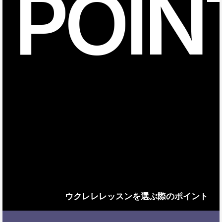
POIN
ウクレレレッスンを選ぶ際のポイント