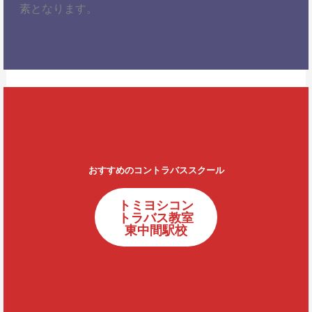
素となります。
おすすめのコントラバススクール
トミヨシコン
トラバス教室
東中間駅校