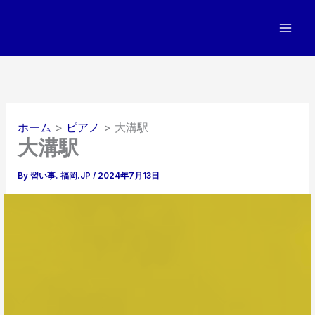
内
容
を
ス
キ
ッ
プ
ホーム
ピアノ
大溝駅
大溝駅
By
習い事. 福岡.JP
/
2024年7月13日