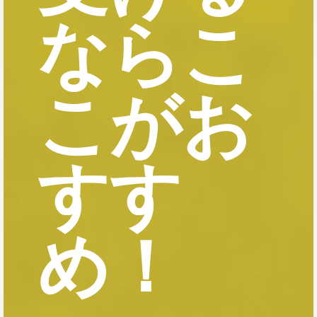
ならこ
こがお
すす
め！