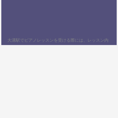
大溝駅でピアノレッスンを受ける際には、レッスン内
容、講師の質、アクセスの良さ、料金体系などを総合
的に考慮することが大切です。自分にぴったりのスク
ールを見つけて、楽しくピアノを学びましょう！以
上、大溝駅でピアノレッスンを受けるための情報をお
届けしました。ぜひ参考にして、自分に合ったピアノ
スクールを見つけてください。