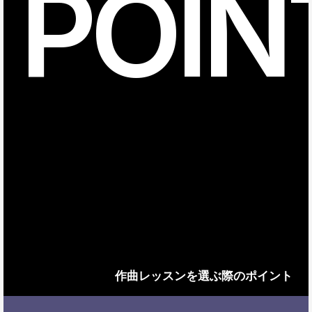
POIN
作曲レッスンを選ぶ際のポイント