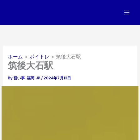
内
容
を
ス
キ
ッ
プ
ホーム
ボイトレ
筑後大石駅
筑後大石駅
By
習い事. 福岡.JP
/
2024年7月13日