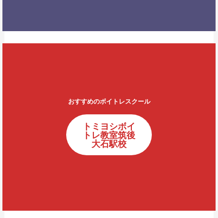
おすすめのボイトレスクール
トミヨシボイ
トレ教室筑後
大石駅校