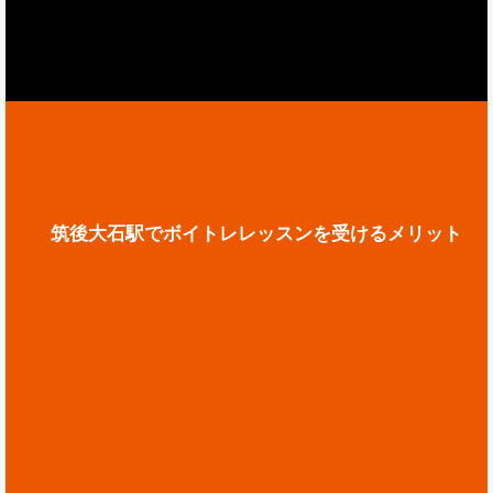
筑後大石駅でボイトレレッスンを受けるメリット